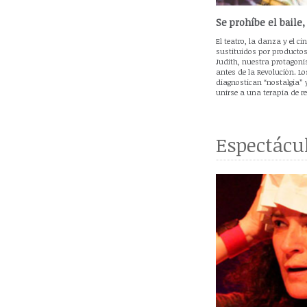
Se prohíbe el baile,
El teatro, la danza y el ci
sustituidos por producto
Judith, nuestra protagoni
antes de la Revolución. L
diagnostican “nostalgia” y
unirse a una terapia de r
Espectácul