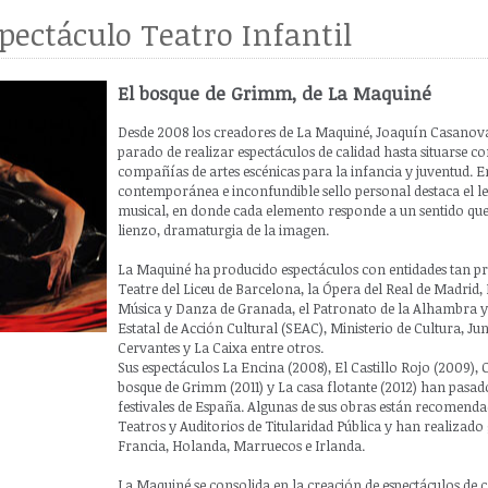
pectáculo Teatro Infantil
El bosque de Grimm, de La Maquiné
Desde 2008 los creadores de La Maquiné, Joaquín Casanov
parado de realizar espectáculos de calidad hasta situarse c
compañías de artes escénicas para la infancia y juventud. 
contemporánea e inconfundible sello personal destaca el len
musical, en donde cada elemento responde a un sentido que
lienzo, dramaturgia de la imagen.
La Maquiné ha producido espectáculos con entidades tan pr
Teatre del Liceu de Barcelona, la Ópera del Real de Madrid, 
Música y Danza de Granada, el Patronato de la Alhambra y 
Estatal de Acción Cultural (SEAC), Ministerio de Cultura, Jun
Cervantes y La Caixa entre otros.
Sus espectáculos La Encina (2008), El Castillo Rojo (2009), 
bosque de Grimm (2011) y La casa flotante (2012) han pasad
festivales de España. Algunas de sus obras están recomend
Teatros y Auditorios de Titularidad Pública y han realizado 
Francia, Holanda, Marruecos e Irlanda.
La Maquiné se consolida en la creación de espectáculos de 