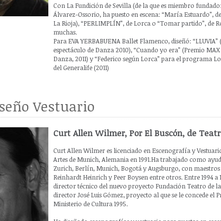
Con La Fundición de Sevilla (de la que es miembro fundador
Álvarez-Ossorio, ha puesto en escena: “María Estuardo”, d
La Rioja), “PERLIMPLÍN”, de Lorca o “Tomar partido”, de 
muchas.
Para EVA YERBABUENA Ballet Flamenco, diseñó: “LLUVIA”
espectáculo de Danza 2010), “Cuando yo era” (Premio MAX 
Danza, 2011) y “Federico según Lorca” para el programa Lo
del Generalife (2011)
seño Vestuario
Curt Allen Wilmer, Por El Buscón, de Teatr
Curt Allen Wilmer es licenciado en Escenografía y Vestuari
Artes de Munich, Alemania en 1991.Ha trabajado como ayuda
Zurich, Berlín, Munich, Bogotá y Augsburgo, con maestros 
Reinhardt Heinrich y Peer Boysen entre otros. Entre 1994 a 
director técnico del nuevo proyecto Fundación Teatro de la
director José Luis Gómez, proyecto al que se le concede el 
Ministerio de Cultura 1995.