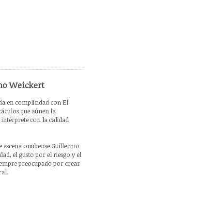
mo Weickert
da en complicidad con El
táculos que aúnen la
 intérprete con la calidad
de escena onubense Guillermo
d, el gusto por el riesgo y el
, siempre preocupado por crear
al.