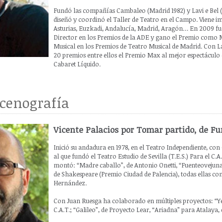
Fundó las compañías Cambaleo (Madrid 1982) y Lavi e Bel 
diseñó y coordinó el Taller de Teatro en el Campo. Viene im
Asturias, Euzkadi, Andalucía, Madrid, Aragón… En 2009 fu
Director en los Premios de la ADE y gano el Premio como 
Musical en los Premios de Teatro Musical de Madrid. Con L
20 premios entre ellos el Premio Max al mejor espectáculo
Cabaret Líquido.
cenografía
Vicente Palacios por Tomar partido, de Fu
Inició su andadura en 1978, en el Teatro Independiente, co
al que fundó el Teatro Estudio de Sevilla (T.E.S.) Para el C.
montó: “Madre caballo”, de Antonio Onetti, “Fuenteovejuna”
de Shakespeare (Premio Ciudad de Palencia), todas ellas con
Hernández.
Con Juan Ruesga ha colaborado en múltiples proyectos: “Ye
C.A.T.; “Galileo”, de Proyecto Lear, “Ariadna” para Atalaya