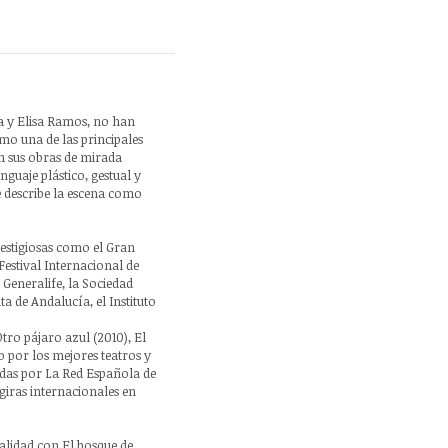
a y Elisa Ramos, no han
omo una de las principales
En sus obras de mirada
guaje plástico, gestual y
 describe la escena como
estigiosas como el Gran
Festival Internacional de
Generalife, la Sociedad
ta de Andalucía, el Instituto
Otro pájaro azul (2010), El
o por los mejores teatros y
adas por La Red Española de
giras internacionales en
calidad con El bosque de