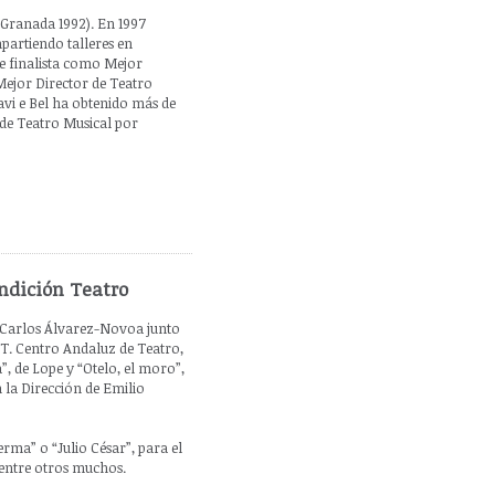
(Granada 1992). En 1997
partiendo talleres en
e finalista como Mejor
Mejor Director de Teatro
avi e Bel ha obtenido más de
 de Teatro Musical por
ndición Teatro
n Carlos Álvarez-Novoa junto
A.T. Centro Andaluz de Teatro,
, de Lope y “Otelo, el moro”,
 la Dirección de Emilio
rma” o “Julio César”, para el
, entre otros muchos.