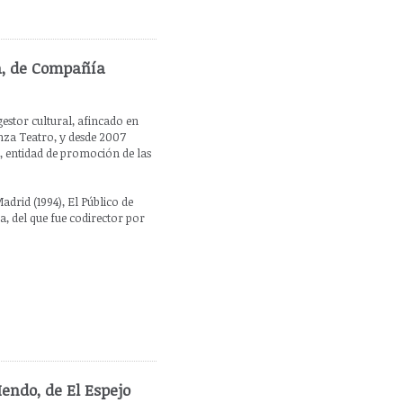
a, de Compañía
stor cultural, afincado en
anza Teatro, y desde 2007
s, entidad de promoción de las
drid (1994), El Público de
a, del que fue codirector por
endo, de El Espejo