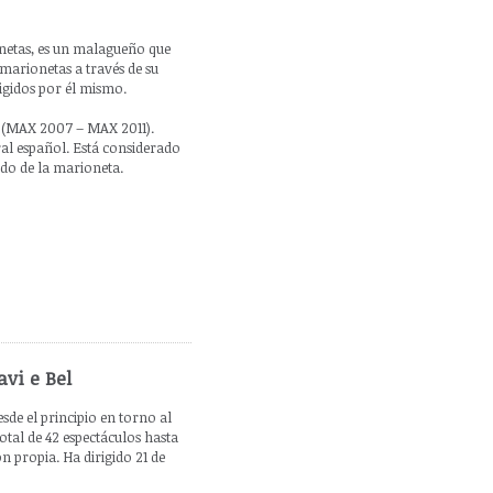
onetas, es un malagueño que
e marionetas a través de su
igidos por él mismo.
s (MAX 2007 – MAX 2011).
ral español. Está considerado
do de la marioneta.
avi e Bel
sde el principio en torno al
total de 42 espectáculos hasta
n propia. Ha dirigido 21 de