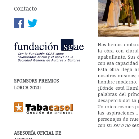
Contacto
Nos hemos embar
la obra con clari
apabullante. Sus d
con esa capacidad
Esta obra llega a
nosotros mismos; 
SPONSORS PREMIOS
hombre moderno.
LORCA 2021:
¿Dónde está Hamle
palabras del prín
desapercibido? La 
Un microcosmos pa
las aspiraciones
personajes de nu
con su
ser o no ser
ASESORÍA OFICIAL DE