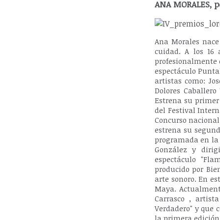
ANA MORALES, po
Ana Morales nace 
cuidad. A los 16
profesionalmente e
espectáculo Puntal
artistas como: Jo
Dolores Caballero
Estrena su primer
del Festival Inter
Concurso nacional 
estrena su segundo
programada en la M
González y dirig
espectáculo "Fla
producido por Bie
arte sonoro. En es
Maya. Actualmente
Carrasco , artis
Verdadero" y que 
la primera edición